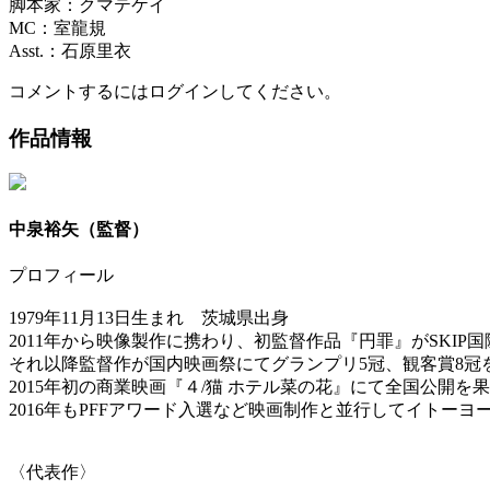
脚本家：クマテケイ
MC：室龍規
Asst.：石原里衣
コメントするにはログインしてください。
作品情報
中泉裕矢（監督）
​プロフィール
1979年11月13日生まれ 茨城県出身
2011年から映像製作に携わり、初監督作品『円罪』がSKIP国
それ以降監督作が国内映画祭にてグランプリ5冠、観客賞8冠
2015年初の商業映画『４/猫 ホテル菜の花』にて全国公開を
2016年もPFFアワード入選など映画制作と並行してイトーヨーカドー、
〈代表作〉