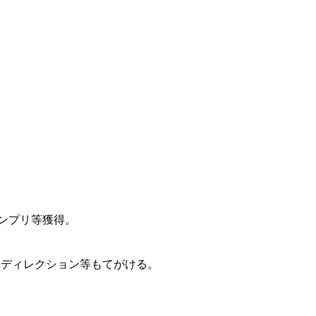
ランプリ等獲得。
IVEのディレクション等もてがける。