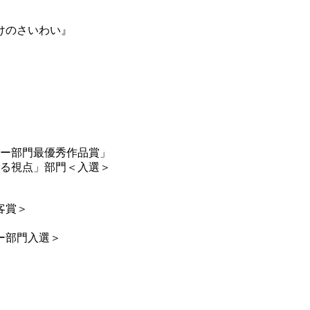
けのさいわい』
ービー部門最優秀作品賞」
ン「ある視点」部門＜入選＞
客賞＞
ー部門入選＞