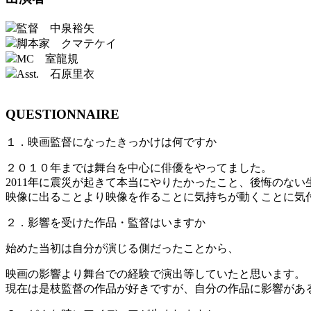
監督 中泉裕矢
脚本家 クマテケイ
MC 室龍規
Asst. 石原里衣
QUESTIONNAIRE
１．映画監督になったきっかけは何ですか
２０１０年までは舞台を中心に俳優をやってました。
2011年に震災が起きて本当にやりたかったこと、後悔のな
映像に出ることより映像を作ることに気持ちが動くことに気
２．影響を受けた作品・監督はいますか
始めた当初は自分が演じる側だったことから、
映画の影響より舞台での経験で演出等していたと思います。
現在は是枝監督の作品が好きですが、自分の作品に影響があ