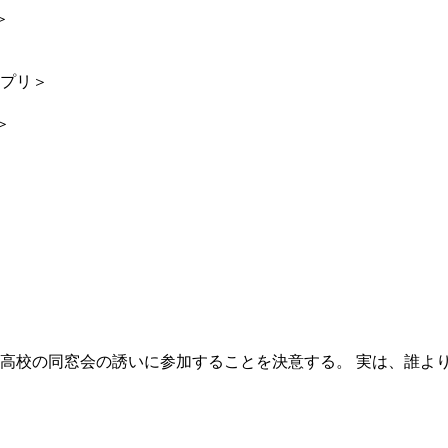
＞
ンプリ＞
＞
、高校の同窓会の誘いに参加することを決意する。 実は、誰よ