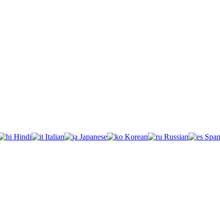
Hindi
Italian
Japanese
Korean
Russian
Span