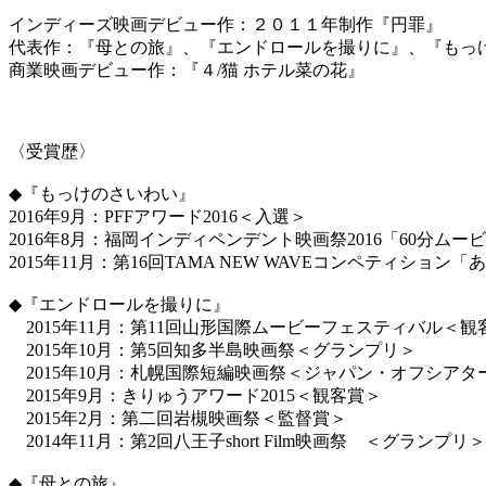
インディーズ映画デビュー作：２０１１年制作『円罪』
代表作：『母との旅』、『エンドロールを撮りに』、『もっ
商業映画デビュー作：『４/猫 ホテル菜の花』
〈受賞歴〉
◆『もっけのさいわい』
2016年9月：PFFアワード2016＜入選＞
2016年8月：福岡インディペンデント映画祭2016「60分ム
2015年11月：第16回TAMA NEW WAVEコンペティショ
◆『エンドロールを撮りに』
2015年11月：第11回山形国際ムービーフェスティバル＜観
2015年10月：第5回知多半島映画祭＜グランプリ＞
2015年10月：札幌国際短編映画祭＜ジャパン・オフシアタ
2015年9月：きりゅうアワード2015＜観客賞＞
2015年2月：第二回岩槻映画祭＜監督賞＞
2014年11月：第2回八王子short Film映画祭 ＜グランプリ＞
◆『母との旅』