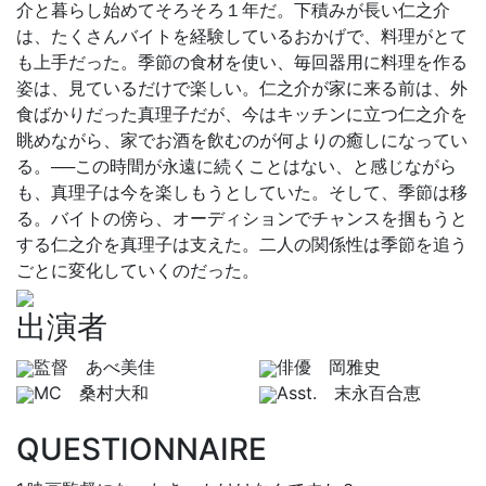
介と暮らし始めてそろそろ１年だ。下積みが長い仁之介
は、たくさんバイトを経験しているおかげで、料理がとて
も上手だった。季節の食材を使い、毎回器用に料理を作る
姿は、見ているだけで楽しい。仁之介が家に来る前は、外
食ばかりだった真理子だが、今はキッチンに立つ仁之介を
眺めながら、家でお酒を飲むのが何よりの癒しになってい
る。──この時間が永遠に続くことはない、と感じながら
も、真理子は今を楽しもうとしていた。そして、季節は移
る。バイトの傍ら、オーディションでチャンスを掴もうと
する仁之介を真理子は支えた。二人の関係性は季節を追う
ごとに変化していくのだった。
出演者
監督 あべ美佳
俳優 岡雅史
MC 桑村大和
Asst. 末永百合恵
QUESTIONNAIRE