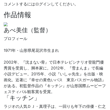
コメントするにはログインしてください。
作品情報
あべ美佳（監督）
​プロフィール
1971年・山形県尾花沢市生まれ
2002年、『沈まない骨』で日本テレビシナリオ登龍門優
秀賞を受賞し、脚本家に。2012年、『雪まんま』で長編
小説デビュー。2015年、小説『いしゃ先生』を出版・映
画化。近著に『幸せの黄色いバス 東京バスガール物語』
がある。初監督作品の『キッチン』が山形国際ムービーフ
ェスティバル観客賞を受賞。
「キッチン」
ラジオの人気ＤＪ・真理子は、一回りも年下の俳優・仁之