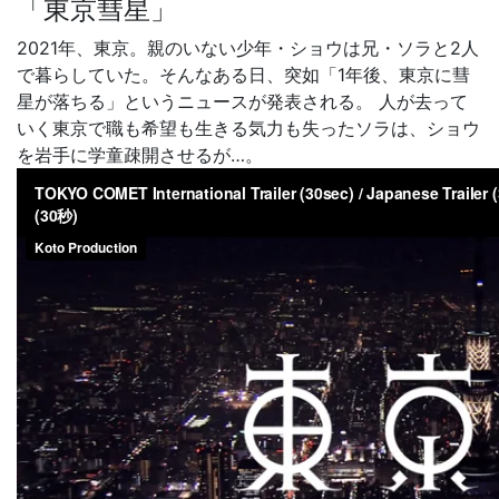
「東京彗星」
2021年、東京。親のいない少年・ショウは兄・ソラと2人
で暮らしていた。そんなある日、突如「1年後、東京に彗
星が落ちる」というニュースが発表される。 人が去って
いく東京で職も希望も生きる気力も失ったソラは、ショウ
を岩手に学童疎開させるが…。