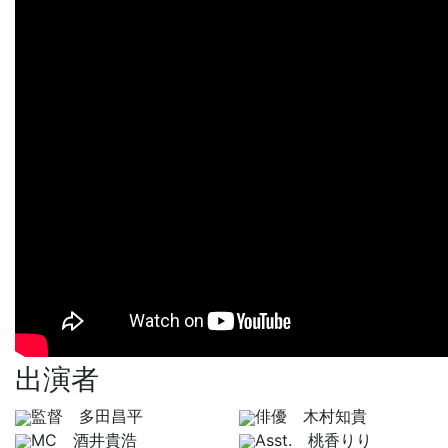
出演者
監督 多田昌平
俳優 木村知貴
MC 酒井貴浩
Asst. 桃香りり