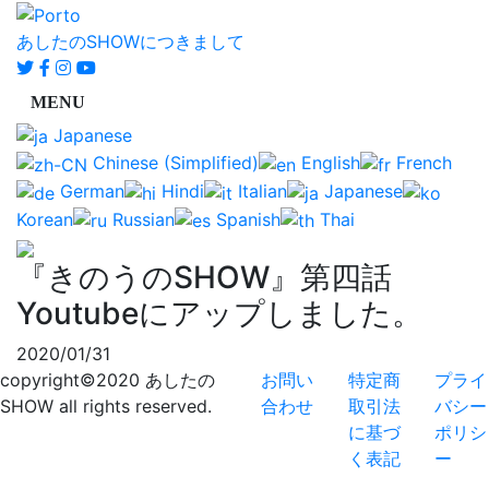
あしたのSHOWにつきまして
Japanese
Chinese (Simplified)
English
French
German
Hindi
Italian
Japanese
Korean
Russian
Spanish
Thai
『きのうのSHOW』第四話
Youtubeにアップしました。
2020/01/31
copyright©2020 あしたの
お問い
特定商
プライ
SHOW all rights reserved.
合わせ
取引法
バシー
に基づ
ポリシ
く表記
ー