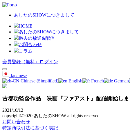
あしたのSHOWにつきまして
HOME
あしたのSHOWにつきまして
過去の放送&配信
お問合わせ
コラム
会員登録（無料）
ログイン
Japanese
Chinese (Simplified)
English
French
German
古郡功監督作品 映画『ファアスト』配信開始しま
2021/10/12
copyright©2020 あしたのSHOW all rights reserved.
お問い合わせ
特定商取引法に基づく表記