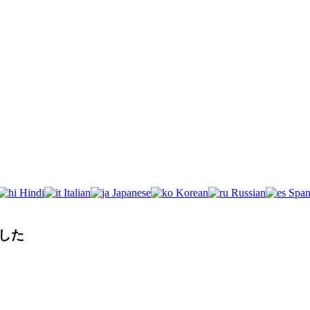
Hindi
Italian
Japanese
Korean
Russian
Span
した