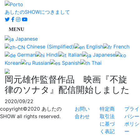
あしたのSHOWにつきまして
Japanese
Chinese (Simplified)
English
French
German
Hindi
Italian
Japanese
Korean
Russian
Spanish
Thai
岡元雄作監督作品 映画『不旋
律のソナタ』配信開始しました
2020/09/22
copyright©2020 あしたの
お問い
特定商
プライ
SHOW all rights reserved.
合わせ
取引法
バシー
に基づ
ポリシ
く表記
ー