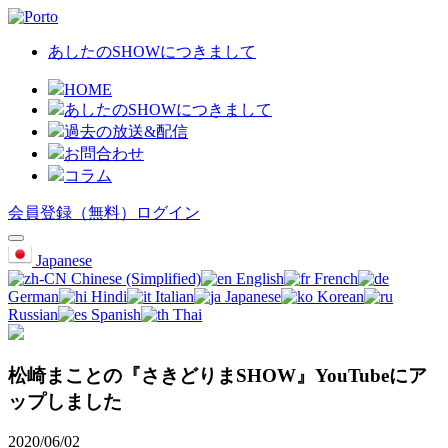
あしたのSHOWにつきまして
HOME
あしたのSHOWにつきまして
過去の放送&配信
お問合わせ
コラム
会員登録（無料）
ログイン
Japanese
Chinese (Simplified)
English
French
German
Hindi
Italian
Japanese
Korean
Russian
Spanish
Thai
松崎まことの『さきどりまSHOW』YouTubeにア
ップしました
2020/06/02