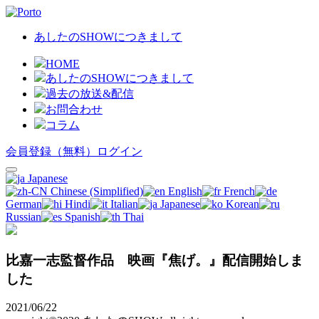
あしたのSHOWにつきまして
HOME
あしたのSHOWにつきまして
過去の放送&配信
お問合わせ
コラム
会員登録（無料）
ログイン
Japanese
Chinese (Simplified)
English
French
German
Hindi
Italian
Japanese
Korean
Russian
Spanish
Thai
比嘉一志監督作品 映画『焦げ。』配信開始しま
した
2021/06/22