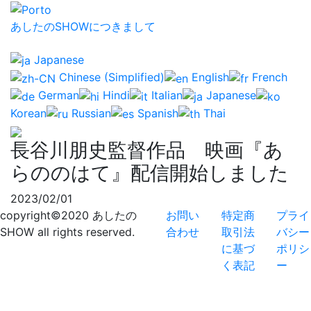
あしたのSHOWにつきまして
Japanese
Chinese (Simplified)
English
French
German
Hindi
Italian
Japanese
Korean
Russian
Spanish
Thai
長谷川朋史監督作品 映画『あ
らののはて』配信開始しました
2023/02/01
copyright©2020 あしたの
お問い
特定商
プライ
SHOW all rights reserved.
合わせ
取引法
バシー
に基づ
ポリシ
く表記
ー