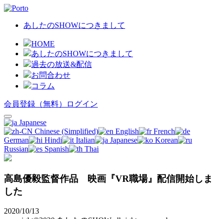
あしたのSHOWにつきまして
HOME
あしたのSHOWにつきまして
過去の放送&配信
お問合わせ
コラム
会員登録（無料）
ログイン
Japanese
Chinese (Simplified)
English
French
German
Hindi
Italian
Japanese
Korean
Russian
Spanish
Thai
高島優毅監督作品 映画『VR職場』配信開始しま
した
2020/10/13